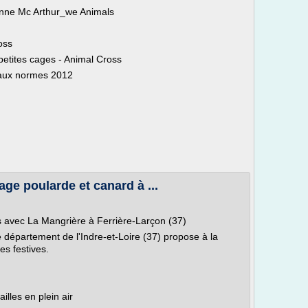
nne Mc Arthur_we Animals
oss
petites cages - Animal Cross
aux normes 2012
vage poularde et canard à ...
ves avec La Mangrière à Ferrière-Larçon (37)
 département de l'Indre-et-Loire (37) propose à la
es festives.
illes en plein air