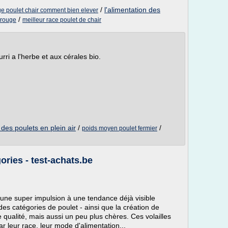
/
l'alimentation des
e poulet chair comment bien elever
/
 rouge
meilleur race poulet de chair
urri a l'herbe et aux cérales bio.
 des poulets en plein air
/
/
poids moyen poulet fermier
ories - test-achats.be
 une super impulsion à une tendance déjà visible
des catégories de poulet - ainsi que la création de
 qualité, mais aussi un peu plus chères. Ces volailles
r leur race, leur mode d'alimentation...