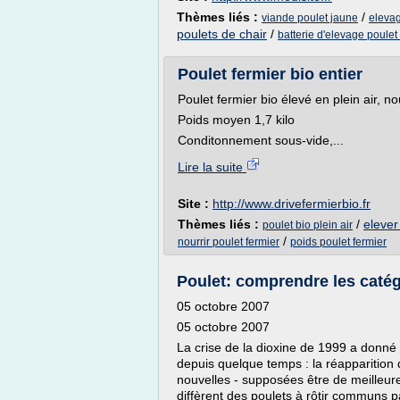
Thèmes liés :
/
viande poulet jaune
elevag
poulets de chair
/
batterie d'elevage poulet
Poulet fermier bio entier
Poulet fermier bio élevé en plein air, no
Poids moyen 1,7 kilo
Conditonnement sous-vide,...
Lire la suite
Site :
http://www.drivefermierbio.fr
Thèmes liés :
/
elever
poulet bio plein air
/
nourrir poulet fermier
poids poulet fermier
Poulet: comprendre les catég
05 octobre 2007
05 octobre 2007
La crise de la dioxine de 1999 a donné
depuis quelque temps : la réapparition 
nouvelles - supposées être de meilleure
diffèrent des poulets à rôtir communs pa