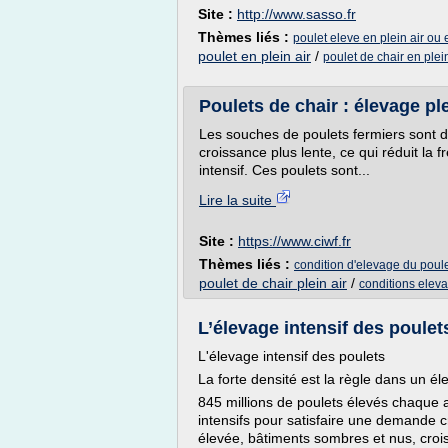
Site :
http://www.sasso.fr
Thèmes liés :
poulet eleve en plein air ou 
poulet en plein air
/
poulet de chair en plein
Poulets de chair : élevage pl
Les souches de poulets fermiers sont de
croissance plus lente, ce qui réduit l
intensif. Ces poulets sont...
Lire la suite
Site :
https://www.ciwf.fr
Thèmes liés :
condition d'elevage du poule
poulet de chair plein air
/
conditions eleva
L’élevage intensif des poulet
L'élevage intensif des poulets
La forte densité est la règle dans un él
845 millions de poulets élevés chaque
intensifs pour satisfaire une demande c
élevée, bâtiments sombres et nus, croi