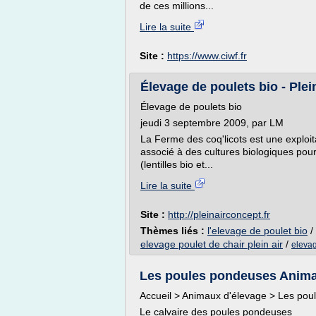
de ces millions...
Lire la suite
Site :
https://www.ciwf.fr
Élevage de poulets bio - Plei
Élevage de poulets bio
jeudi 3 septembre 2009, par LM
La Ferme des coq'licots est une exploit
associé à des cultures biologiques pour 
(lentilles bio et...
Lire la suite
Site :
http://pleinairconcept.fr
Thèmes liés :
l'elevage de poulet bio
/
elevage poulet de chair plein air
/
elevag
Les poules pondeuses Anima
Accueil > Animaux d'élevage > Les po
Le calvaire des poules pondeuses