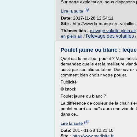
Sur notre exploitation, nous disposons p
Lire la suite
Date:
2017-11-28 12:54:11
Site :
http://www.la-mangriere-volailles-
Thèmes liés :
elevage volaille plein air
l'elevage des volailles
en plein air
/
Poulet jaune ou blanc : lequel
Quel est le meilleur poulet ? Vous hési
demandez quelle est la meilleure viande
aussi par son alimentation. Découvrez qu
comment bien choisir votre poulet.
Publicité
© Istock
Poulet jaune ou blanc ?
La différence de couleur de la chair s'e
poulet nourri au maïs aura une viande t
dans ce...
Lire la suite
Date:
2017-11-28 12:21:10
Site :
http://www.medisite.fr