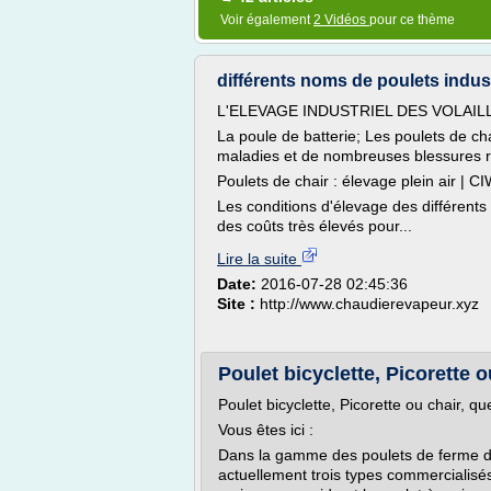
Voir également
2 Vidéos
pour ce thème
différents noms de poulets indus
L'ELEVAGE INDUSTRIEL DES VOLAIL
La poule de batterie; Les poulets de ch
maladies et de nombreuses blessures res
Poulets de chair : élevage plein air | 
Les conditions d'élevage des différents t
des coûts très élevés pour...
Lire la suite
Date:
2016-07-28 02:45:36
Site :
http://www.chaudierevapeur.xyz
Poulet bicyclette, Picorette ou
Poulet bicyclette, Picorette ou chair, que
Vous êtes ici :
Dans la gamme des poulets de ferme de
actuellement trois types commercialisés 