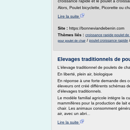
croissance rapide et le poulet à croissa
Alors, Poulet bicyclette, Picorette ou cha
Lire la suite
Site :
https://bonneviandebenin.com
Thèmes liés :
croissance rapide poulet de 
/
poulet croissance rapide
pour poulet de chair
Elevages traditionnels de poul
L'élevage traditionnel de poulets de cha
En liberté, plein air, biologique
En réponse à une forte demande des co
éleveurs ont créé différents schémas d
d'élevages traditionnels.
Le modèle familial agricole intègre la c
mammifères pour la production de lait et
chair. Les animaux consomment généra
air, avec un abri...
Lire la suite