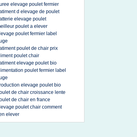
uree elevage poulet fermier
atiment d elevage de poulet
atterie elevage poulet
eilleur poulet a elever
levage poulet fermier label
ouge
atiment poulet de chair prix
liment poulet chair
atiment elevage poulet bio
limentation poulet fermier label
ouge
roduction elevage poulet bio
oulet de chair croissance lente
oulet de chair en france
levage poulet chair comment
en elever