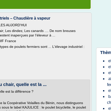
triels – Chaudière à vapeur
LES AUJORD'HUI
air; Les dindes; Les canards .... De nom breuses
tent inaperçues par l'éleveur à ...
CIWF France
ypes de poulets fermiers sont ... L'élevage industriel :
Thèm
e
e
e
a
 chair, quelle est la ...
fe
e
lle est la différence ?
b
ch
 la Coopérative Volailles du Bénin, nous distinguons
sous le label KAJULICE : le poulet bicyclette, le poulet
e