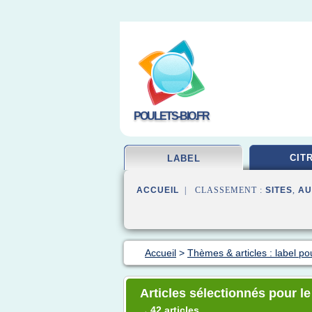
POULETS-BIO.FR
CIT
LABEL
ACCUEIL
| CLASSEMENT :
SITES
,
AU
Accueil
>
Thèmes & articles : label po
Articles sélectionnés pour le
42 articles
→