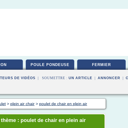
RON
POULE PONDEUSE
FERMIER
TEURS DE VIDÉOS
| SOUMETTRE :
UN ARTICLE
|
ANNONCER
|
ulet
>
plein air chair
>
poulet de chair en plein air
 thème : poulet de chair en plein air