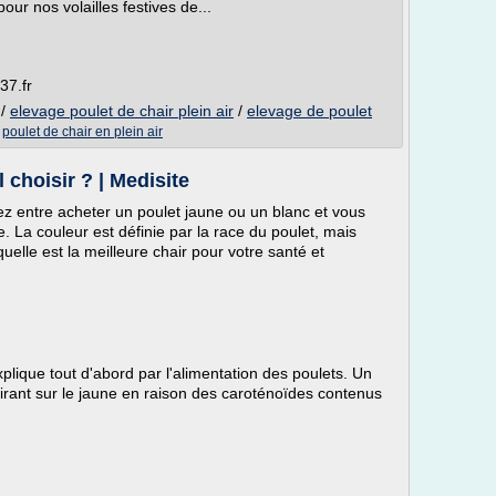
our nos volailles festives de...
37.fr
/
elevage poulet de chair plein air
/
elevage de poulet
/
poulet de chair en plein air
 choisir ? | Medisite
tez entre acheter un poulet jaune ou un blanc et vous
. La couleur est définie par la race du poulet, mais
elle est la meilleure chair pour votre santé et
xplique tout d'abord par l'alimentation des poulets. Un
irant sur le jaune en raison des caroténoïdes contenus