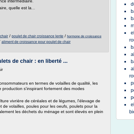
nce intermédiaire.
d
ire, quelle est la...
b
b
m
e
/
/
chair
poulet de chair croissance lente
hormone de croissance
r
/
aliment de croissance pour poulet de chair
b
a
ets de chair : en liberté ...
b
a
ir
r
p
nsommateurs en termes de volailles de qualité, les
e production s'inspirant fortement des modes
p
p
ulture vivrière de céréales et de légumes, l'élevage de
e
 de volailles, poules pour les oeufs, poulets pour la
lement les déchets du ménage et sont élevés en plein
bi