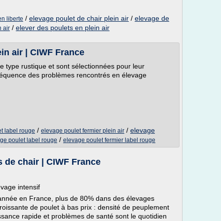
/
elevage poulet de chair plein air
/
elevage de
en liberte
/
elever des poulets en plein air
 air
ein air | CIWF France
 type rustique et sont sélectionnées pour leur
a fréquence des problèmes rencontrés en élevage
/
/
elevage
t label rouge
elevage poulet fermier plein air
/
ge poulet label rouge
elevage poulet fermier label rouge
s de chair | CIWF France
evage intensif
 année en France, plus de 80% dans des élevages
roissante de poulet à bas prix : densité de peuplement
ssance rapide et problèmes de santé sont le quotidien