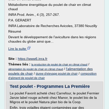
Métabolisme énergétique du poulet de chair en climat
chaud
INRA Prod. Anim., 4 (3), 257-267.
P.A. GERAERT
INRA Laboratoire de Recherches Avicoles, 37380 Nouzilly
Résumé
Devant le développement de l'aviculture dans les régions
chaudes du globe ainsi que...
Lire la suite
Site :
https://www6.inra.fr
Thèmes liés :
/
la production de poulet de chair en climat chaud
/
l'alimentation des
alimentation du poulet de chair en climat chaud
poulets de chair
/
/
duree d'elevage poulet de chair
composition
d'aliment de poulet de chair
Test poulet - Programmes La Première
Le poulet Favorit acheté chez Carrefour, le poulet Fermier
Janze label rouge acheté chez Manor, le poulet bio de la
Migros et le poulet Natura plan bio de la Coop.
Enfin, trois volailles étaient contaminées par des