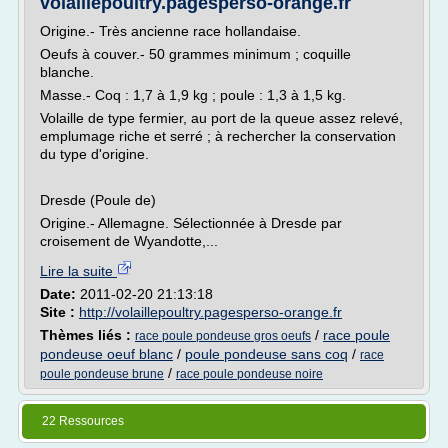
volaillepoultry.pagesperso-orange.fr
Origine.- Très ancienne race hollandaise.
Oeufs à couver.- 50 grammes minimum ; coquille
blanche.
Masse.- Coq : 1,7 à 1,9 kg ; poule : 1,3 à 1,5 kg.
Volaille de type fermier, au port de la queue assez relevé,
emplumage riche et serré ; à rechercher la conservation
du type d'origine.
Dresde (Poule de)
Origine.- Allemagne. Sélectionnée à Dresde par
croisement de Wyandotte,...
Lire la suite
Date:
2011-02-20 21:13:18
Site :
http://volaillepoultry.pagesperso-orange.fr
Thèmes liés :
/
race poule
race poule pondeuse gros oeufs
pondeuse oeuf blanc
/
poule pondeuse sans coq
/
race
/
poule pondeuse brune
race poule pondeuse noire
22 Ressources