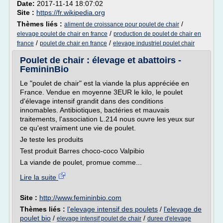
Date:
2017-11-14 18:07:02
Site :
https://fr.wikipedia.org
Thèmes liés :
/
aliment de croissance pour poulet de chair
/
elevage poulet de chair en france
production de poulet de chair en
/
/
france
poulet de chair en france
elevage industriel poulet chair
Poulet de chair : élevage et abattoirs -
FemininBio
Le "poulet de chair" est la viande la plus appréciée en
France. Vendue en moyenne 3EUR le kilo, le poulet
d'élevage intensif grandit dans des conditions
innomables. Antibiotiques, bactéries et mauvais
traitements, l'association L.214 nous ouvre les yeux sur
ce qu'est vraiment une vie de poulet.
Je teste les produits
Test produit Barres choco-coco Valpibio
La viande de poulet, promue comme...
Lire la suite
Site :
http://www.femininbio.com
Thèmes liés :
l'elevage intensif des poulets
/
l'elevage de
poulet bio
/
/
elevage intensif poulet de chair
duree d'elevage