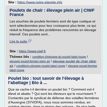
Site :
https://www.notre-planete.info
Poulets de chair : élevage plein air | CIWF
France
Les souches de poulets fermiers sont de type rustique et
sont sélectionnées pour leur croissance plus lente, ce qui
réduit la fréquence des problèmes rencontrés en élevage
intensif. Ces poulets sont...
Lire la suite
Site :
https://www.ciwf.fr
Thèmes liés :
/
condition d'elevage du poulet label rouge
/
elevage poulet de chair plein
elevage poulet fermier plein air
air
/
/
conditions elevage poulet label rouge
elevage poulet fermier
label rouge
Poulet bio : tout savoir de l’élevage à
l’abattage | Bio à ...
Que se cache-t-il derrière un poulet bio ? Comment est-il
élevé et abattu ? Qui sont les éleveurs qui le nourrissent ?
Contactés par le syndicat de défense des volailles fermières
d'Auvergne (SYVOFA), nous nous sommes rendus, en
octobre dernier, dans la région des volcans - 6e plus belle