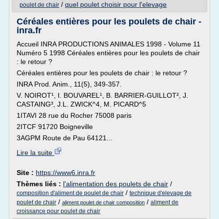
/
quel poulet choisir pour l'elevage
poulet de chair
Céréales entières pour les poulets de chair -
inra.fr
Accueil INRA PRODUCTIONS ANIMALES 1998 - Volume 11
Numéro 5 1998 Céréales entières pour les poulets de chair
: le retour ?
Céréales entières pour les poulets de chair : le retour ?
INRA Prod. Anim., 11(5), 349-357.
V. NOIROT¹, I. BOUVAREL¹, B. BARRIER-GUILLOT², J.
CASTAING³, J.L. ZWICK^4, M. PICARD^5
1ITAVI 28 rue du Rocher 75008 paris
2ITCF 91720 Boigneville
3AGPM Route de Pau 64121...
Lire la suite
Site :
https://www6.inra.fr
Thèmes liés :
l'alimentation des poulets de chair
/
/
composition d'aliment de poulet de chair
technique d'elevage de
/
/
poulet de chair
aliment de
aliment poulet de chair composition
croissance pour poulet de chair