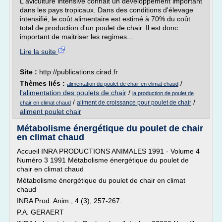
L'aviculture intensive connait un développement important
dans les pays tropicaux. Dans des conditions d'élevage
intensifié, le coût alimentaire est estimé à 70% du coût
total de production d'un poulet de chair. Il est donc
important de maitriser les regimes...
Lire la suite
Site :
http://publications.cirad.fr
Thèmes liés :
/
alimentation du poulet de chair en climat chaud
l'alimentation des poulets de chair
/
la production de poulet de
/
/
aliment de croissance pour poulet de chair
chair en climat chaud
aliment poulet chair
Métabolisme énergétique du poulet de chair
en climat chaud
Accueil INRA PRODUCTIONS ANIMALES 1991 - Volume 4
Numéro 3 1991 Métabolisme énergétique du poulet de
chair en climat chaud
Métabolisme énergétique du poulet de chair en climat
chaud
INRA Prod. Anim., 4 (3), 257-267.
P.A. GERAERT