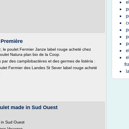
e
p
p
c
p
p
 Première
p
r, le poulet Fermier Janze label rouge acheté chez
e
poulet Natura plan bio de la Coop.
e
es par des campilobactères et des germes de listéria :
fr
ulet Fermier des Landes St Sever label rouge acheté
l
.
poulet made in Sud Ouest
e in Sud Ouest
ages Voyages