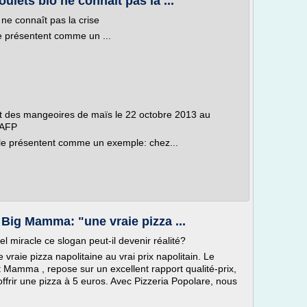
ulets bio ne connaît pas la ...
 ne connaît pas la crise
e présentent comme un ...
it des mangeoires de maïs le 22 octobre 2013 au
 AFP
le présentent comme un exemple: chez...
 Big Mamma: "une vraie pizza ...
l miracle ce slogan peut-il devenir réalité?
e vraie pizza napolitaine au vrai prix napolitain. Le
t Mamma , repose sur un excellent rapport qualité-prix,
ffrir une pizza à 5 euros. Avec Pizzeria Popolare, nous