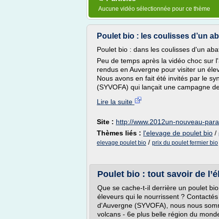
Aucune vidéo sélectionnée pour ce thème
Poulet bio : les coulisses d’un aba
Poulet bio : dans les coulisses d'un abat
Peu de temps après la vidéo choc sur l
rendus en Auvergne pour visiter un éleva
Nous avons en fait été invités par le s
(SYVOFA) qui lançait une campagne de
Lire la suite
Site :
http://www.2012un-nouveau-par
Thèmes liés :
l'elevage de poulet bio
/
/
elevage poulet bio
prix du poulet fermier bio
Poulet bio : tout savoir de l’é
Que se cache-t-il derrière un poulet bi
éleveurs qui le nourrissent ? Contactés
d'Auvergne (SYVOFA), nous nous somme
volcans - 6e plus belle région du monde