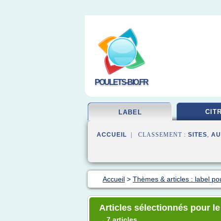
POULETS-BIO.FR
CIT
LABEL
ACCUEIL
| CLASSEMENT :
SITES
,
AU
Accueil
>
Thèmes & articles : label po
Articles sélectionnés pour le
7 articles
→