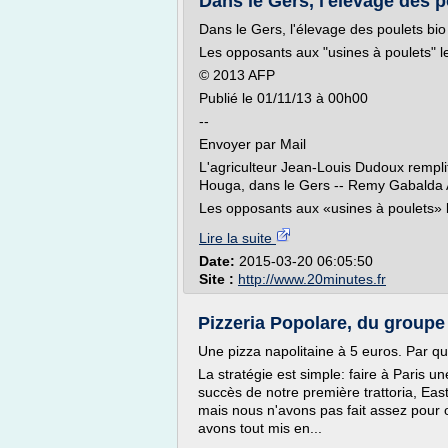
Dans le Gers, l'élevage des po
Dans le Gers, l'élevage des poulets bio
Les opposants aux "usines à poulets" l
© 2013 AFP
Publié le 01/11/13 à 00h00
--
Envoyer par Mail
L'agriculteur Jean-Louis Dudoux rempl
Houga, dans le Gers -- Remy Gabalda
Les opposants aux «usines à poulets» 
Lire la suite
Date:
2015-03-20 06:05:50
Site :
http://www.20minutes.fr
Pizzeria Popolare, du groupe
Une pizza napolitaine à 5 euros. Par que
La stratégie est simple: faire à Paris un
succès de notre première trattoria, Eas
mais nous n'avons pas fait assez pour o
avons tout mis en...