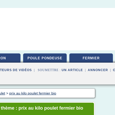
RON
POULE PONDEUSE
FERMIER
TEURS DE VIDÉOS
| SOUMETTRE :
UN ARTICLE
|
ANNONCER
|
ulet
>
prix au kilo poulet fermier bio
 thème : prix au kilo poulet fermier bio