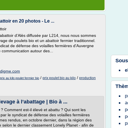
ttoir en 20 photos - Le ...
toir
'abattoir d'Alès diffusée par L214, nous nous sommes
ge de poulets bio et un abattoir fermier traditionnel.
yndicat de défense des volailles fermières d'Auvergne
 communication autour des...
Sous
e
adigme.com
/
/
prix poulet bio au kilo
production
prix au kilo poulet fermier bio
Thèm
p
levage à l’abattage | Bio à ...
a
p
o ? Comment est-il élevé et abattu ? Qui sont les
 par le syndicat de défense des volailles fermières
p
s rendus, en octobre dernier, dans la région des
p
 selon le dernier classement Lonely Planet - afin de