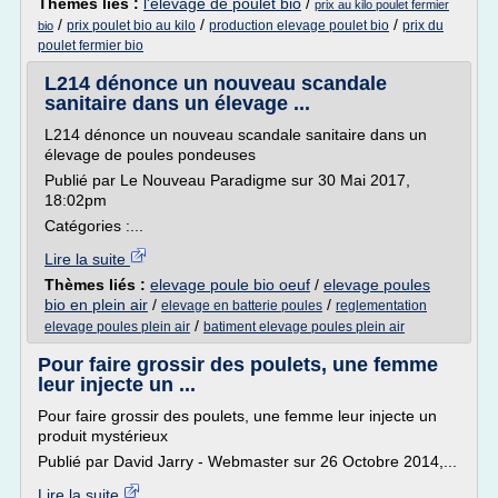
Thèmes liés :
l'elevage de poulet bio
/
prix au kilo poulet fermier
/
/
/
prix poulet bio au kilo
production elevage poulet bio
prix du
bio
poulet fermier bio
L214 dénonce un nouveau scandale
sanitaire dans un élevage ...
L214 dénonce un nouveau scandale sanitaire dans un
élevage de poules pondeuses
Publié par Le Nouveau Paradigme sur 30 Mai 2017,
18:02pm
Catégories :...
Lire la suite
Thèmes liés :
elevage poule bio oeuf
/
elevage poules
bio en plein air
/
/
elevage en batterie poules
reglementation
/
elevage poules plein air
batiment elevage poules plein air
Pour faire grossir des poulets, une femme
leur injecte un ...
Pour faire grossir des poulets, une femme leur injecte un
produit mystérieux
Publié par David Jarry - Webmaster sur 26 Octobre 2014,...
Lire la suite