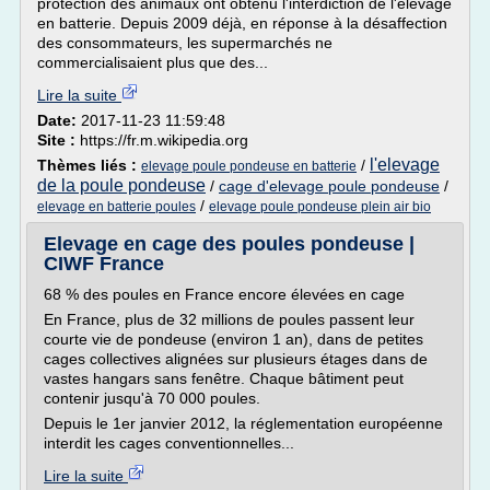
protection des animaux ont obtenu l'interdiction de l'élevage
en batterie. Depuis 2009 déjà, en réponse à la désaffection
des consommateurs, les supermarchés ne
commercialisaient plus que des...
Lire la suite
Date:
2017-11-23 11:59:48
Site :
https://fr.m.wikipedia.org
l'elevage
Thèmes liés :
/
elevage poule pondeuse en batterie
de la poule pondeuse
/
cage d'elevage poule pondeuse
/
/
elevage en batterie poules
elevage poule pondeuse plein air bio
Elevage en cage des poules pondeuse |
CIWF France
68 % des poules en France encore élevées en cage
En France, plus de 32 millions de poules passent leur
courte vie de pondeuse (environ 1 an), dans de petites
cages collectives alignées sur plusieurs étages dans de
vastes hangars sans fenêtre. Chaque bâtiment peut
contenir jusqu'à 70 000 poules.
Depuis le 1er janvier 2012, la réglementation européenne
interdit les cages conventionnelles...
Lire la suite