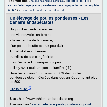
Thèmes liés :
/
/
poudre d'oeuf bio
poudre de coquille d'oeuf bio
cage d'elevage poule pondeuse
/
elevage poule pondeuse plein
/
air bio
elevage poule pondeuse en batterie pdf
Un élevage de poules pondeuses - Les
Cahiers antispécistes
Un jour il est sorti de son oeuf,
une vie nouvelle, un être neuf,
à la recherche de la lumière,
d'un peu de bouffe et d'un peu d'air...
Au début il se vit heureux
au milieu de ses congénères
mais l'espace lui manquait un peu
et il n'y avait toujours pas de lumière [ 1 ]...
Dans les années 1980, environ 80% des poules
pondeuses étaient élevées dans des unités comptant plus
de 500...
Lire la suite
Site :
http://www.cahiers-antispecistes.org
Thèmes liés :
cage d'elevage poule pondeuse
/
projet