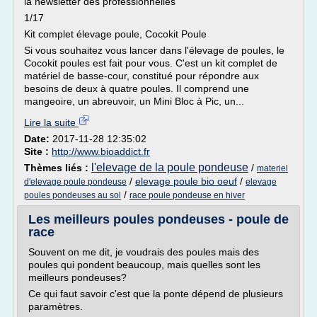
la newsletter des professionnelles
1/17
Kit complet élevage poule, Cocokit Poule
Si vous souhaitez vous lancer dans l'élevage de poules, le
Cocokit poules est fait pour vous. C'est un kit complet de
matériel de basse-cour, constitué pour répondre aux
besoins de deux à quatre poules. Il comprend une
mangeoire, un abreuvoir, un Mini Bloc à Pic, un...
Lire la suite
Date:
2017-11-28 12:35:02
Site :
http://www.bioaddict.fr
l'elevage de la poule pondeuse
Thèmes liés :
/
materiel
/
elevage poule bio oeuf
/
d'elevage poule pondeuse
elevage
/
poules pondeuses au sol
race poule pondeuse en hiver
Les meilleurs poules pondeuses - poule de
race
Souvent on me dit, je voudrais des poules mais des
poules qui pondent beaucoup, mais quelles sont les
meilleurs pondeuses?
Ce qui faut savoir c'est que la ponte dépend de plusieurs
paramètres.