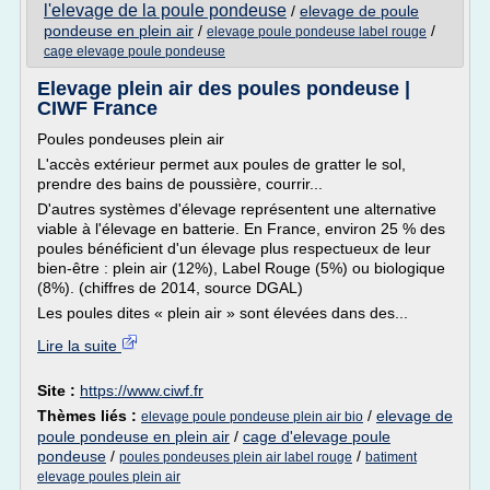
l'elevage de la poule pondeuse
/
elevage de poule
pondeuse en plein air
/
/
elevage poule pondeuse label rouge
cage elevage poule pondeuse
Elevage plein air des poules pondeuse |
CIWF France
Poules pondeuses plein air
L'accès extérieur permet aux poules de gratter le sol,
prendre des bains de poussière, courrir...
D'autres systèmes d'élevage représentent une alternative
viable à l'élevage en batterie. En France, environ 25 % des
poules bénéficient d'un élevage plus respectueux de leur
bien-être : plein air (12%), Label Rouge (5%) ou biologique
(8%). (chiffres de 2014, source DGAL)
Les poules dites « plein air » sont élevées dans des...
Lire la suite
Site :
https://www.ciwf.fr
Thèmes liés :
/
elevage de
elevage poule pondeuse plein air bio
poule pondeuse en plein air
/
cage d'elevage poule
pondeuse
/
/
poules pondeuses plein air label rouge
batiment
elevage poules plein air