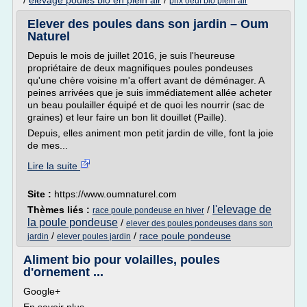
/
elevage poules bio en plein air
/
prix oeuf bio plein air
Elever des poules dans son jardin – Oum
Naturel
Depuis le mois de juillet 2016, je suis l'heureuse
propriétaire de deux magnifiques poules pondeuses
qu'une chère voisine m'a offert avant de déménager. A
peines arrivées que je suis immédiatement allée acheter
un beau poulailler équipé et de quoi les nourrir (sac de
graines) et leur faire un bon lit douillet (Paille).
Depuis, elles animent mon petit jardin de ville, font la joie
de mes...
Lire la suite
Site :
https://www.oumnaturel.com
l'elevage de
Thèmes liés :
/
race poule pondeuse en hiver
la poule pondeuse
/
elever des poules pondeuses dans son
/
/
race poule pondeuse
jardin
elever poules jardin
Aliment bio pour volailles, poules
d'ornement ...
Google+