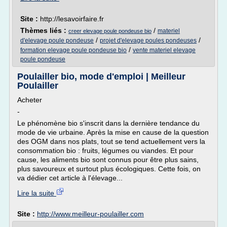
Site :
http://lesavoirfaire.fr
Thèmes liés :
/
materiel
creer elevage poule pondeuse bio
/
/
d'elevage poule pondeuse
projet d'elevage poules pondeuses
/
formation elevage poule pondeuse bio
vente materiel elevage
poule pondeuse
Poulailler bio, mode d'emploi | Meilleur
Poulailler
Acheter
-
Le phénomène bio s'inscrit dans la dernière tendance du
mode de vie urbaine. Après la mise en cause de la question
des OGM dans nos plats, tout se tend actuellement vers la
consommation bio : fruits, légumes ou viandes. Et pour
cause, les aliments bio sont connus pour être plus sains,
plus savoureux et surtout plus écologiques. Cette fois, on
va dédier cet article à l'élevage...
Lire la suite
Site :
http://www.meilleur-poulailler.com