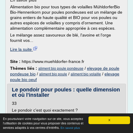
En savoir plus
Alimentation bio pour tous types de volailles MühldorferBio
Bio-Hennenkorn pour poules pondeuses est un mélange de
grains entiers de haute qualité et BIO pour vos poules ou
autres espèces de volailles y compris d'ornement. Une
alimentation complémentaire appropriée à ces espèces.
Le mélange assez savoureux de blé, l'avoine et l'orge
fournit vos...
Lire la suite
Site :
https://www.muehldorfer-france.fr
Thèmes liés :
/
elevage de poule
aliment bio poule pondeuse
pondeuse bio
/
/
/
elevage
aliment bio poule
aliment bio volaille
poule bio oeuf
Le pondoir pour poules : quelle dimension
et où l'installer
33
Le pondoir c'est quoi exactement ?
Le pondoir est le lieu de prédilection de vos poules pour y
En poursuivant votre navigation sur ce site, vous acceptez
X
pondre leurs oeufs en toute tranquillité et en toute
l'utilisation de cookies pour vous proposer des contenus et
services adaptés à vos centres d'intérêts.
sécurité. Qu'il soit amovible ou non, en
En savoir plus