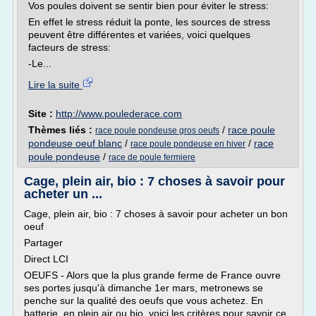
Vos poules doivent se sentir bien pour éviter le stress:
En effet le stress réduit la ponte, les sources de stress
peuvent être différentes et variées, voici quelques
facteurs de stress:
-Le...
Lire la suite
Site :
http://www.poulederace.com
Thèmes liés :
/
race poule
race poule pondeuse gros oeufs
pondeuse oeuf blanc
/
/
race
race poule pondeuse en hiver
poule pondeuse
/
race de poule fermiere
Cage, plein air, bio : 7 choses à savoir pour
acheter un ...
Cage, plein air, bio : 7 choses à savoir pour acheter un bon
oeuf
Partager
Direct LCI
OEUFS - Alors que la plus grande ferme de France ouvre
ses portes jusqu'à dimanche 1er mars, metronews se
penche sur la qualité des oeufs que vous achetez. En
batterie, en plein air ou bio, voici les critères pour savoir ce