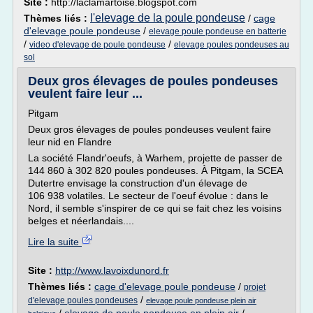
Site :
http://laclamartoise.blogspot.com
l'elevage de la poule pondeuse
Thèmes liés :
/
cage
d'elevage poule pondeuse
/
elevage poule pondeuse en batterie
/
/
video d'elevage de poule pondeuse
elevage poules pondeuses au
sol
Deux gros élevages de poules pondeuses
veulent faire leur ...
Pitgam
Deux gros élevages de poules pondeuses veulent faire
leur nid en Flandre
La société Flandr'oeufs, à Warhem, projette de passer de
144 860 à 302 820 poules pondeuses. À Pitgam, la SCEA
Dutertre envisage la construction d'un élevage de
106 938 volatiles. Le secteur de l'oeuf évolue : dans le
Nord, il semble s'inspirer de ce qui se fait chez les voisins
belges et néerlandais....
Lire la suite
Site :
http://www.lavoixdunord.fr
Thèmes liés :
cage d'elevage poule pondeuse
/
projet
/
d'elevage poules pondeuses
elevage poule pondeuse plein air