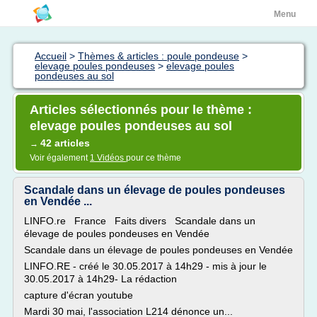
Menu
Accueil
>
Thèmes & articles : poule pondeuse
>
elevage poules pondeuses
>
elevage poules
pondeuses au sol
Articles sélectionnés pour le thème :
elevage poules pondeuses au sol
42 articles
→
Voir également
1 Vidéos
pour ce thème
Scandale dans un élevage de poules pondeuses
en Vendée ...
LINFO.re France Faits divers Scandale dans un
élevage de poules pondeuses en Vendée
Scandale dans un élevage de poules pondeuses en Vendée
LINFO.RE - créé le 30.05.2017 à 14h29 - mis à jour le
30.05.2017 à 14h29- La rédaction
capture d'écran youtube
Mardi 30 mai, l'association L214 dénonce un...