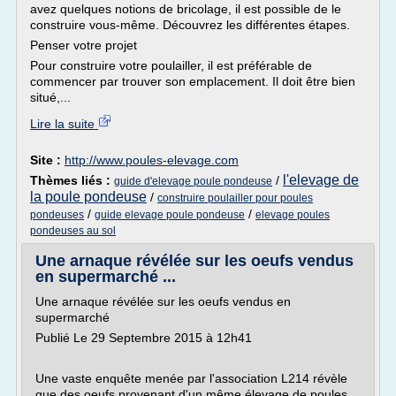
avez quelques notions de bricolage, il est possible de le
construire vous-même. Découvrez les différentes étapes.
Penser votre projet
Pour construire votre poulailler, il est préférable de
commencer par trouver son emplacement. Il doit être bien
situé,...
Lire la suite
Site :
http://www.poules-elevage.com
l'elevage de
Thèmes liés :
/
guide d'elevage poule pondeuse
la poule pondeuse
/
construire poulailler pour poules
/
/
pondeuses
guide elevage poule pondeuse
elevage poules
pondeuses au sol
Une arnaque révélée sur les oeufs vendus
en supermarché ...
Une arnaque révélée sur les oeufs vendus en
supermarché
Publié Le 29 Septembre 2015 à 12h41
Une vaste enquête menée par l'association L214 révèle
que des oeufs provenant d'un même élevage de poules