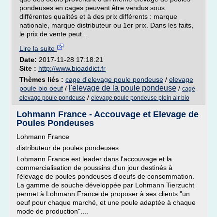
pondeuses en cages peuvent être vendus sous
différentes qualités et à des prix différents : marque
nationale, marque distributeur ou 1er prix. Dans les faits,
le prix de vente peut...
Lire la suite
Date:
2017-11-28 17:18:21
Site :
http://www.bioaddict.fr
Thèmes liés :
cage d'elevage poule pondeuse
/
elevage
l'elevage de la poule pondeuse
poule bio oeuf
/
/
cage
/
elevage poule pondeuse
elevage poule pondeuse plein air bio
Lohmann France - Accouvage et Elevage de
Poules Pondeuses
Lohmann France
distributeur de poules pondeuses
Lohmann France est leader dans l'accouvage et la
commercialisation de poussins d'un jour destinés à
l'élevage de poules pondeuses d'oeufs de consommation.
La gamme de souche développée par Lohmann Tierzucht
permet à Lohmann France de proposer à ses clients "un
oeuf pour chaque marché, et une poule adaptée à chaque
mode de production"....