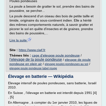
Poules pondeuses
La poule a besoin de gratter le sol, prendre des bains de
poussière, se percher...
La poule descend d'un oiseau des bois de petite taille et
timide, originaire du sous-continent indien. Elle a hérité
des mêmes comportements naturels, à savoir gratter et
picorer le sol en quête d'insectes et de graines, prendre
des bains de poussière,...
Lire la suite
Site :
https://www.ciwf.fr
Thèmes liés :
cage d'elevage poule pondeuse
/
l'elevage de la poule pondeuse
/
elevage de poule
pondeuse en plein air
/
/
elevage poules pondeuses au sol
elevage poule pondeuse label rouge
Élevage en batterie — Wikipédia
Elevage intensif de poules pondeuses, sans batterie, Israël
2010.
En Suisse , l'élevage en batterie est interdit depuis 1991 [4]
, [5]
En Allemagne , à compter du 1er janvier 2010, les ligues de