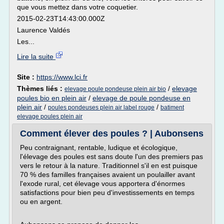
que vous mettez dans votre coquetier.
2015-02-23T14:43:00.000Z
Laurence Valdés
Les...
Lire la suite
Site :
https://www.lci.fr
Thèmes liés :
/
elevage
elevage poule pondeuse plein air bio
poules bio en plein air
/
elevage de poule pondeuse en
plein air
/
/
poules pondeuses plein air label rouge
batiment
elevage poules plein air
Comment élever des poules ? | Aubonsens
Peu contraignant, rentable, ludique et écologique,
l'élevage des poules est sans doute l'un des premiers pas
vers le retour à la nature. Traditionnel s'il en est puisque
70 % des familles françaises avaient un poulailler avant
l'exode rural, cet élevage vous apportera d'énormes
satisfactions pour bien peu d'investissements en temps
ou en argent.