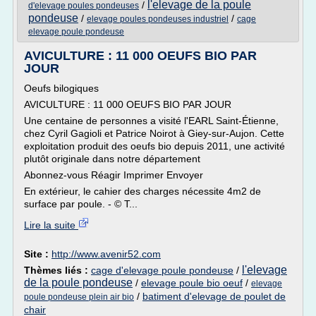
l'elevage de la poule
/
d'elevage poules pondeuses
pondeuse
/
/
elevage poules pondeuses industriel
cage
elevage poule pondeuse
AVICULTURE : 11 000 OEUFS BIO PAR
JOUR
Oeufs bilogiques
AVICULTURE : 11 000 OEUFS BIO PAR JOUR
Une centaine de personnes a visité l'EARL Saint-Étienne,
chez Cyril Gagioli et Patrice Noirot à Giey-sur-Aujon. Cette
exploitation produit des oeufs bio depuis 2011, une activité
plutôt originale dans notre département
Abonnez-vous Réagir Imprimer Envoyer
En extérieur, le cahier des charges nécessite 4m2 de
surface par poule. - © T...
Lire la suite
Site :
http://www.avenir52.com
l'elevage
Thèmes liés :
cage d'elevage poule pondeuse
/
de la poule pondeuse
/
elevage poule bio oeuf
/
elevage
/
batiment d'elevage de poulet de
poule pondeuse plein air bio
chair