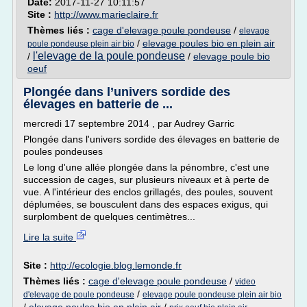
Date:
2017-11-27 10:11:57
Site :
http://www.marieclaire.fr
Thèmes liés :
cage d'elevage poule pondeuse
/
elevage
/
elevage poules bio en plein air
poule pondeuse plein air bio
l'elevage de la poule pondeuse
/
/
elevage poule bio
oeuf
Plongée dans l’univers sordide des
élevages en batterie de ...
mercredi 17 septembre 2014 , par Audrey Garric
Plongée dans l'univers sordide des élevages en batterie de
poules pondeuses
Le long d'une allée plongée dans la pénombre, c'est une
succession de cages, sur plusieurs niveaux et à perte de
vue. A l'intérieur des enclos grillagés, des poules, souvent
déplumées, se bousculent dans des espaces exigus, qui
surplombent de quelques centimètres...
Lire la suite
Site :
http://ecologie.blog.lemonde.fr
Thèmes liés :
cage d'elevage poule pondeuse
/
video
/
d'elevage de poule pondeuse
elevage poule pondeuse plein air bio