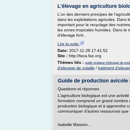
L'élevage en agriculture bio
L'un des derniers principes de l'agricult
dans les exploitations agricoles. Dans 
important pour le recyclage des nutrime
les zones tropicales humides. Dans le m
d'élevage font...
Lire la suite
Date:
2017-11-28 17:41:52
Site :
http://teca.fao.org
Thèmes liés :
guide pratique d'elevage de poul
d'elevage de volaille
/
batiment d'elevag
Guide de production avicole
Questions et réponses
L'agriculture biologique est une activit
formation comprend un grand nombre d
production biologique et à apprendre c
communiquer d'autres ressources que no
Isabelle Masson...