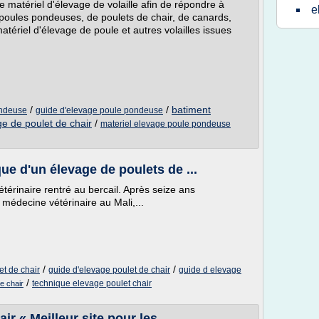
atériel d'élevage de volaille afin de répondre à
e
 poules pondeuses, de poulets de chair, de canards,
tériel d'élevage de poule et autres volailles issues
/
/
batiment
ondeuse
guide d'elevage poule pondeuse
ge de poulet de chair
/
materiel elevage poule pondeuse
e d'un élevage de poulets de ...
térinaire rentré au bercail. Après seize ans
 médecine vétérinaire au Mali,...
/
/
et de chair
guide d'elevage poulet de chair
guide d elevage
/
technique elevage poulet chair
e chair
r « Meilleur site pour les ...