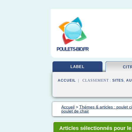
POULETS-BIO.FR
LABEL
CIT
ACCUEIL
| CLASSEMENT :
SITES
,
AU
Accueil
>
Thèmes & articles : poulet c
poulet de chair
Articles sélectionnés pour l