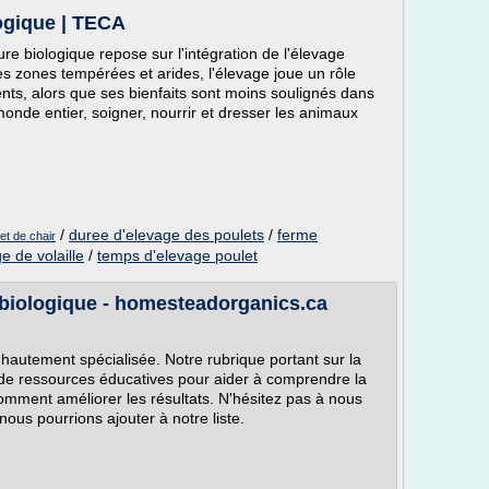
logique | TECA
ure biologique repose sur l'intégration de l'élevage
les zones tempérées et arides, l'élevage joue un rôle
nts, alors que ses bienfaits sont moins soulignés dans
onde entier, soigner, nourrir et dresser les animaux
/
duree d'elevage des poulets
/
ferme
et de chair
e de volaille
/
temps d'elevage poulet
 biologique - homesteadorganics.ca
é hautement spécialisée. Notre rubrique portant sur la
e ressources éducatives pour aider à comprendre la
omment améliorer les résultats. N'hésitez pas à nous
us pourrions ajouter à notre liste.