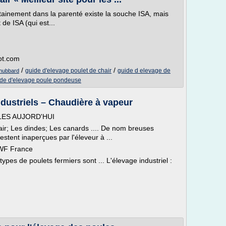
tainement dans la parenté existe la souche ISA, mais
de ISA (qui est...
ot.com
/
/
guide d'elevage poulet de chair
guide d elevage de
 hubbard
de d'elevage poule pondeuse
ndustriels – Chaudière à vapeur
LES AUJORD'HUI
air; Les dindes; Les canards .... De nom breuses
tent inaperçues par l'éleveur à ...
CIWF France
ypes de poulets fermiers sont ... L'élevage industriel :