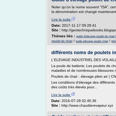
Noter qu'on la nome souvent "ISA", cer
la dénomination est changé maintenant 
Lire la suite
Date:
2017-11-17 09:28:41
Site :
http://geotechniquebooks.blogsp
Thèmes liés :
guide d'elevage poulet de chair
/
/
poulet de chair
gui
guide elevage poulet chair
différents noms de poulets i
L'ELEVAGE INDUSTRIEL DES VOLAIL
La poule de batterie; Les poulets de ch
maladies et de nombreuses blessures res
Poulets de chair : élevage plein air | 
Les conditions d'élevage des différents t
des coûts très élevés pour...
Lire la suite
Date:
2016-07-28 02:45:36
Site :
http://www.chaudierevapeur.xyz