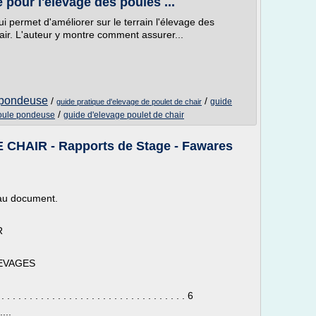
 pour l'élevage des poules ...
qui permet d'améliorer sur le terrain l'élevage des
ir. L'auteur y montre comment assurer...
e pondeuse
/
/
guide
guide pratique d'elevage de poulet de chair
/
oule pondeuse
guide d'elevage poulet de chair
HAIR - Rapports de Stage - Fawares
 au document.
R
EVAGES
 . . . . . . . . . . . . . . . . . . . . . . . . . . . . . 6
....