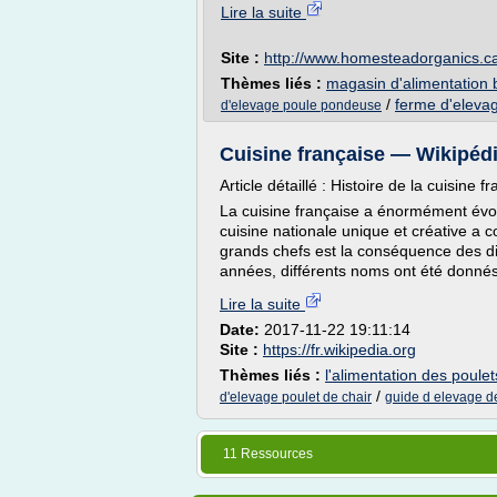
Lire la suite
Site :
http://www.homesteadorganics.c
Thèmes liés :
magasin d'alimentation 
/
ferme d'elevag
d'elevage poule pondeuse
Cuisine française — Wikipéd
Article détaillé : Histoire de la cuisine fr
La cuisine française a énormément évol
cuisine nationale unique et créative a 
grands chefs est la conséquence des dif
années, différents noms ont été donnés 
Lire la suite
Date:
2017-11-22 19:11:14
Site :
https://fr.wikipedia.org
Thèmes liés :
l'alimentation des poulet
/
d'elevage poulet de chair
guide d elevage de
11 Ressources