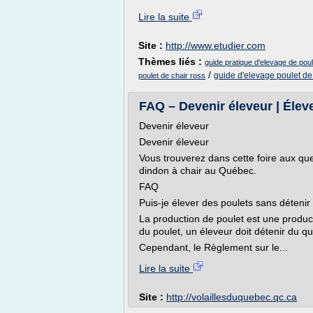
Lire la suite
Site :
http://www.etudier.com
Thèmes liés :
guide pratique d'elevage de poul
/
guide d'elevage poulet de
poulet de chair ross
FAQ – Devenir éleveur | Élev
Devenir éleveur
Devenir éleveur
Vous trouverez dans cette foire aux que
dindon à chair au Québec.
FAQ
Puis-je élever des poulets sans déteni
La production de poulet est une product
du poulet, un éleveur doit détenir du qu
Cependant, le Règlement sur le...
Lire la suite
Site :
http://volaillesduquebec.qc.ca