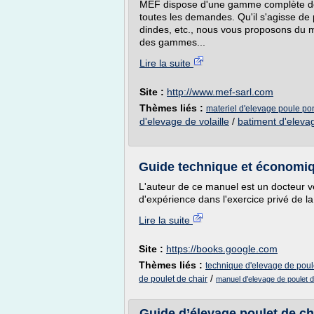
MEF dispose d'une gamme complète de m
toutes les demandes. Qu'il s'agisse de
dindes, etc., nous vous proposons du ma
des gammes...
Lire la suite
Site :
http://www.mef-sarl.com
Thèmes liés :
materiel d'elevage poule p
d'elevage de volaille
/
batiment d'eleva
Guide technique et économiqu
L'auteur de ce manuel est un docteur vé
d'expérience dans l'exercice privé de la
Lire la suite
Site :
https://books.google.com
Thèmes liés :
technique d'elevage de poul
/
de poulet de chair
manuel d'elevage de poulet d
Guide d’élevage poulet de chai