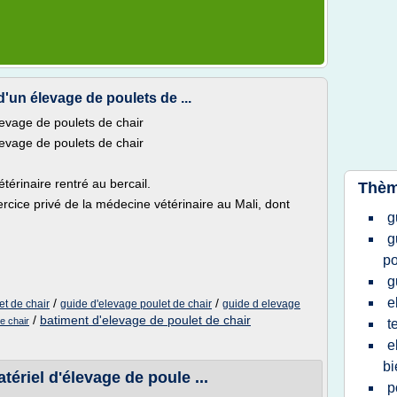
un élevage de poulets de ...
evage de poulets de chair
evage de poulets de chair
térinaire rentré au bercail.
Thèm
rcice privé de la médecine vétérinaire au Mali, dont
g
g
po
g
e
/
/
et de chair
guide d'elevage poulet de chair
guide d elevage
/
batiment d'elevage de poulet de chair
e chair
t
e
bi
tériel d'élevage de poule ...
p