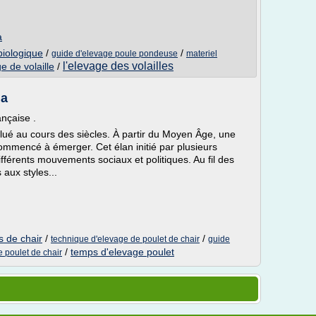
a
biologique
/
/
guide d'elevage poule pondeuse
materiel
l'elevage des volailles
e de volaille
/
ia
ançaise .
ué au cours des siècles. À partir du Moyen Âge, une
commencé à émerger. Cet élan initié par plusieurs
férents mouvements sociaux et politiques. Au fil des
aux styles...
s de chair
/
/
technique d'elevage de poulet de chair
guide
/
temps d'elevage poulet
 poulet de chair