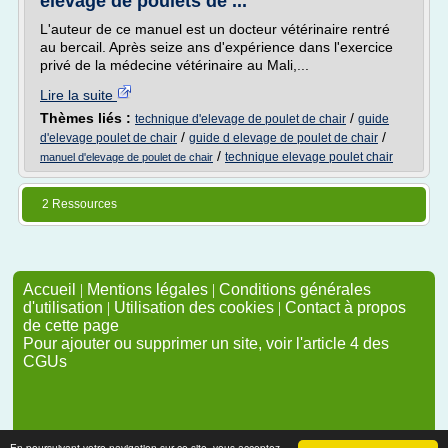
élevage de poulets de ...
L'auteur de ce manuel est un docteur vétérinaire rentré
au bercail. Après seize ans d'expérience dans l'exercice
privé de la médecine vétérinaire au Mali,...
Lire la suite
Thèmes liés :
/
technique d'elevage de poulet de chair
guide
/
/
d'elevage poulet de chair
guide d elevage de poulet de chair
/
technique elevage poulet chair
manuel d'elevage de poulet de chair
2 Ressources
Accueil
|
Mentions légales
|
Conditions générales
d'utilisation
|
Utilisation des cookies
|
Contact à propos
de cette page
Pour ajouter ou supprimer un site, voir l'article 4 des
CGUs
En poursuivant votre navigation sur ce site, vous acceptez