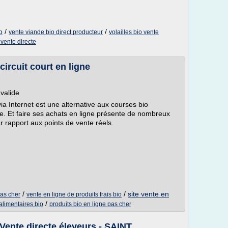
o
/
/
vente viande bio direct producteur
volailles bio vente
 vente directe
circuit court en ligne
 valide
via Internet est une alternative aux courses bio
e. Et faire ses achats en ligne présente de nombreux
 rapport aux points de vente réels.
/
/
site vente en
pas cher
vente en ligne de produits frais bio
/
alimentaires bio
produits bio en ligne pas cher
ente directe éleveurs - SAINT ...