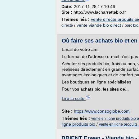
Date:
2017-11-28 17:10:46
Site :
http://www.lacharrettebio.fr
Thèmes liés :
vente directe produits bi
/
vente viande bio direct
/
directe
porc bio
Où faire ses achats bio et en 
Email de votre ami:
Le format de l'adresse e-mail n'est pas
Acheter ses produits bio, frais ou non, 
réalisées directement en grande surfac
avantages écologiques et de confort par
Les boutiques en ligne spécialisées
Pour vos achats bio, les sites de...
Lire la suite
Site :
https://www.consoglobe.com
Thèmes liés :
vente en ligne produits bio 
ligne produits bio
/
vente en ligne produits 
BRIENT Erwan - Viande bio - V