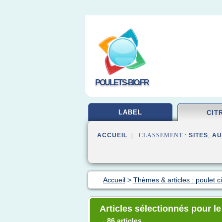
POULETS-BIO.FR
LABEL
CIT
ACCUEIL
| CLASSEMENT :
SITES
,
AU
Accueil
>
Thèmes & articles : poulet c
Articles sélectionnés pour le
86 articles
→