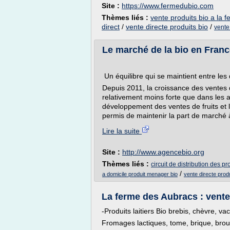
Site :
https://www.fermedubio.com
Thèmes liés :
vente produits bio a la 
direct
/
vente directe produits bio
/
vente
Le marché de la bio en France
Un équilibre qui se maintient entre les 
Depuis 2011, la croissance des ventes 
relativement moins forte que dans les au
développement des ventes de fruits et l
permis de maintenir la part de marché à
Lire la suite
Site :
http://www.agencebio.org
Thèmes liés :
circuit de distribution des pr
/
a domicile produit menager bio
vente directe produ
La ferme des Aubracs : vente d
-Produits laitiers Bio brebis, chèvre, vac
Fromages lactiques, tome, brique, brou