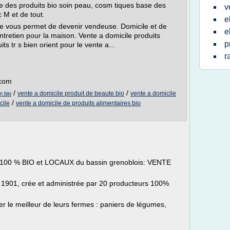
e des produits bio soin peau, cosm tiques base des
v
c M et de tout.
e
te vous permet de devenir vendeuse. Domicile et de
e
entretien pour la maison. Vente a domicile produits
p
tr s bien orient pour le vente a...
r
.com
/
/
vente a domicile produit de beaute bio
vente a domicile
n bio
/
cile
vente a domicile de produits alimentaires bio
ts 100 % BIO et LOCAUX du bassin grenoblois: VENTE
oi 1901, crée et administrée par 20 producteurs 100%
r le meilleur de leurs fermes : paniers de légumes,