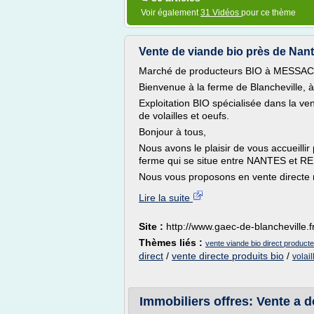
Voir également
31 Vidéos
pour ce thème
Vente de viande bio près de Nante
Marché de producteurs BIO à MESSAC
Bienvenue à la ferme de Blancheville,
Exploitation BIO spécialisée dans la ve
de volailles et oeufs.
Bonjour à tous,
Nous avons le plaisir de vous accueilli
ferme qui se situe entre NANTES e
Nous vous proposons en vente directe n
Lire la suite
Site :
http://www.gaec-de-blancheville.f
Thèmes liés :
vente viande bio direct product
direct
/
vente directe produits bio
/
volail
Immobiliers offres: Vente a d