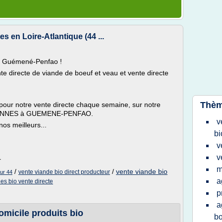
s en Loire-Atlantique (44 ...
 à Guémené-Penfao !
nte directe de viande de boeuf et veau et vente directe
Thèm
r pour notre vente directe chaque semaine, sur notre
t RENNES à GUEMENE-PENFAO.
v
os meilleurs...
bi
v
v
r
m
/
/
vente viande bio
vente viande bio direct producteur
eur 44
a
les bio vente directe
p
a
omicile produits bio
bo