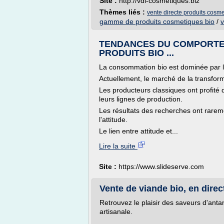
Site :
http://vdi-cosmetiques.biz
Thèmes liés :
vente directe produits cosme
gamme de produits cosmetiques bio
/
v
TENDANCES DU COMPORT
PRODUITS BIO ...
La consommation bio est dominée par le
Actuellement, le marché de la transform
Les producteurs classiques ont profité 
leurs lignes de production.
Les résultats des recherches ont rar
l'attitude.
Le lien entre attitude et...
Lire la suite
Site :
https://www.slideserve.com
Vente de viande bio, en direct
Retrouvez le plaisir des saveurs d'antan
artisanale.