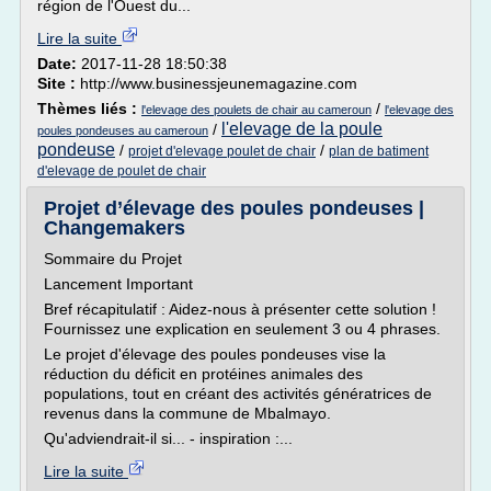
région de l'Ouest du...
Lire la suite
Date:
2017-11-28 18:50:38
Site :
http://www.businessjeunemagazine.com
Thèmes liés :
/
l'elevage des poulets de chair au cameroun
l'elevage des
l'elevage de la poule
/
poules pondeuses au cameroun
pondeuse
/
/
projet d'elevage poulet de chair
plan de batiment
d'elevage de poulet de chair
Projet d’élevage des poules pondeuses |
Changemakers
Sommaire du Projet
Lancement Important
Bref récapitulatif : Aidez-nous à présenter cette solution !
Fournissez une explication en seulement 3 ou 4 phrases.
Le projet d'élevage des poules pondeuses vise la
réduction du déficit en protéines animales des
populations, tout en créant des activités génératrices de
revenus dans la commune de Mbalmayo.
Qu'adviendrait-il si... - inspiration :...
Lire la suite