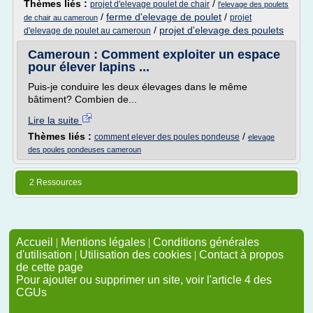
Thèmes liés :
/
projet d'elevage poulet de chair
l'elevage des poulets
/
ferme d'elevage de poulet
/
projet
de chair au cameroun
/
projet d'elevage des poulets
d'elevage de poulet au cameroun
Cameroun : Comment exploiter un espace
pour élever lapins ...
Puis-je conduire les deux élevages dans le même
bâtiment? Combien de...
Lire la suite
Thèmes liés :
/
comment elever des poules pondeuse
elevage
des poules pondeuses cameroun
2 Ressources
Accueil
|
Mentions légales
|
Conditions générales
d'utilisation
|
Utilisation des cookies
|
Contact à propos
de cette page
Pour ajouter ou supprimer un site, voir l'article 4 des
CGUs