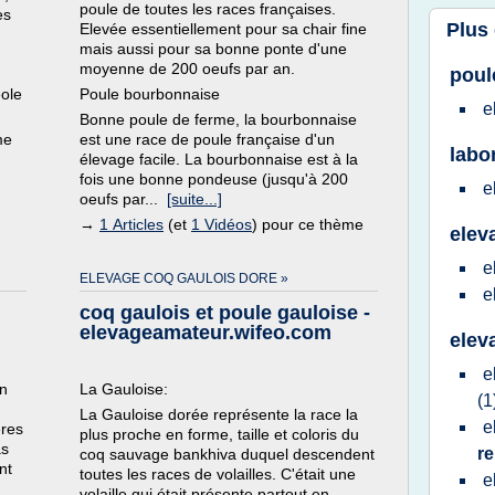
poule de toutes les races françaises.
es
Plus
Elevée essentiellement pour sa chair fine
mais aussi pour sa bonne ponte d'une
moyenne de 200 oeufs par an.
poul
éole
Poule bourbonnaise
e
Bonne poule de ferme, la bourbonnaise
me
est une race de poule française d'un
labo
élevage facile. La bourbonnaise est à la
fois une bonne pondeuse (jusqu'à 200
e
oeufs par...
[suite...]
→
1 Articles
(et
1 Vidéos
) pour ce thème
elev
e
ELEVAGE COQ GAULOIS DORE »
e
coq gaulois et poule gauloise -
elevageamateur.wifeo.com
elev
e
en
La Gauloise:
(1
La Gauloise dorée représente la race la
e
ères
plus proche en forme, taille et coloris du
as
r
coq sauvage bankhiva duquel descendent
nt
toutes les races de volailles. C'était une
e
volaille qui était présente partout en