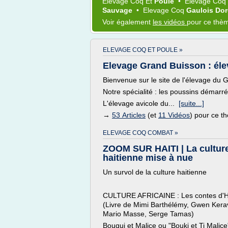
Elevage Coq
Et
Poule
•
Elevage Coq
Sauvage
•
Elevage Coq
Gaulois Do
Voir également
les vidéos
pour ce thè
ELEVAGE COQ ET POULE »
Elevage Grand Buisson : élev
Bienvenue sur le site de l'élevage du 
Notre spécialité : les poussins démarr
L'élevage avicole du...
[suite...]
→
53 Articles
(et
11 Vidéos
) pour ce t
ELEVAGE COQ COMBAT »
ZOOM SUR HAITI | La cultur
haitienne mise à nue
Un survol de la culture haitienne
CULTURE AFRICAINE : Les contes d'Ha
(Livre de Mimi Barthélémy, Gwen Kera
Mario Masse, Serge Tamas)
Bouqui et Malice ou "Bouki et Ti Malice