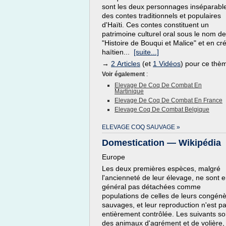
sont les deux personnages inséparabl
des contes traditionnels et populaires
d'Haïti. Ces contes constituent un
patrimoine culturel oral sous le nom de
"Histoire de Bouqui et Malice" et en cr
haïtien...
[suite...]
→
2 Articles
(et
1 Vidéos
) pour ce thè
Voir également
:
Elevage De Coq De Combat En
Martinique
Elevage De Coq De Combat En France
Elevage Coq De Combat Belgique
ELEVAGE COQ SAUVAGE »
Domestication — Wikipédia
Europe
Les deux premières espèces, malgré
l'ancienneté de leur élevage, ne sont 
général pas détachées comme
populations de celles de leurs congén
sauvages, et leur reproduction n'est p
entièrement contrôlée. Les suivants so
des animaux d'agrément et de volière,