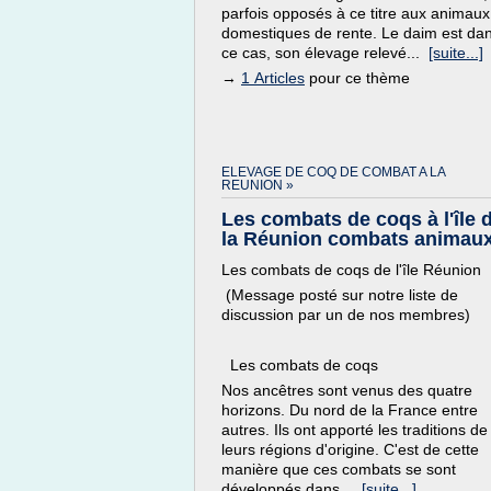
parfois opposés à ce titre aux animaux
domestiques de rente. Le daim est da
ce cas, son élevage relevé...
[suite...]
→
1 Articles
pour ce thème
ELEVAGE DE COQ DE COMBAT A LA
REUNION »
Les combats de coqs à l'île 
la Réunion combats animaux 
Les combats de coqs de l'île Réunion
(Message posté sur notre liste de
discussion par un de nos membres)
Les combats de coqs
Nos ancêtres sont venus des quatre
horizons. Du nord de la France entre
autres. Ils ont apporté les traditions de
leurs régions d'origine. C'est de cette
manière que ces combats se sont
développés dans...
[suite...]