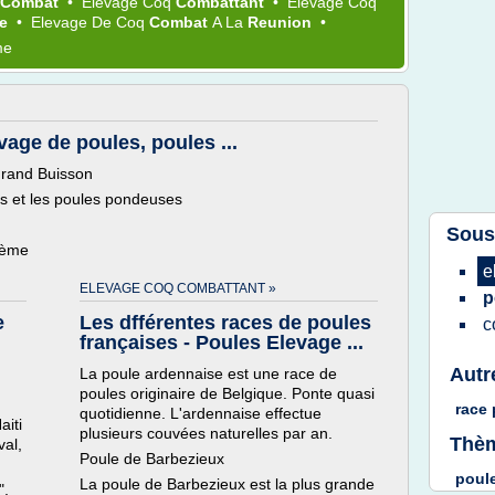
Combat
•
Elevage Coq
Combattant
•
Elevage Coq
re
•
Elevage
De
Coq
Combat
A La
Reunion
•
me
age de poules, poules ...
Grand Buisson
és et les poules pondeuses
Sous
hème
e
ELEVAGE COQ COMBATTANT »
p
e
Les dfférentes races de poules
c
françaises - Poules Elevage ...
Autr
La poule ardennaise est une race de
poules originaire de Belgique. Ponte quasi
race
quotidienne. L'ardennaise effectue
iti
plusieurs couvées naturelles par an.
Thèm
val,
Poule de Barbezieux
poul
La poule de Barbezieux est la plus grande
",