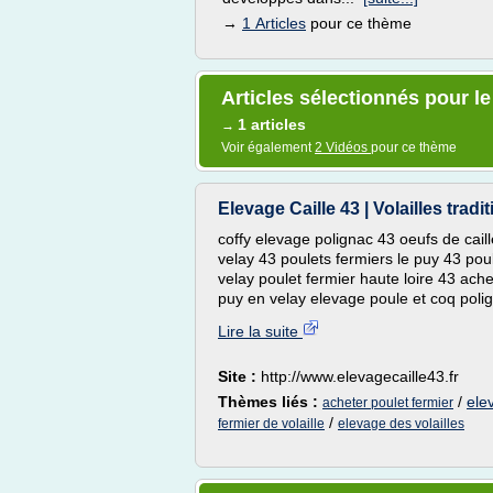
→
1 Articles
pour ce thème
Articles sélectionnés pour l
1 articles
→
Voir également
2 Vidéos
pour ce thème
Elevage Caille 43 | Volailles tradi
coffy elevage polignac 43 oeufs de cail
velay 43 poulets fermiers le puy 43 poul
velay poulet fermier haute loire 43 ach
puy en velay elevage poule et coq polig
Lire la suite
Site :
http://www.elevagecaille43.fr
Thèmes liés :
/
ele
acheter poulet fermier
/
fermier de volaille
elevage des volailles