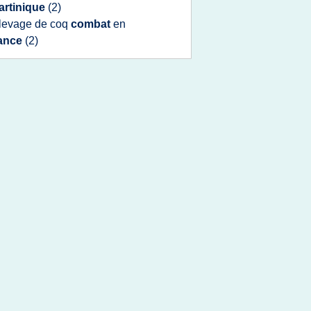
artinique
(2)
levage
de
coq
combat
en
rance
(2)