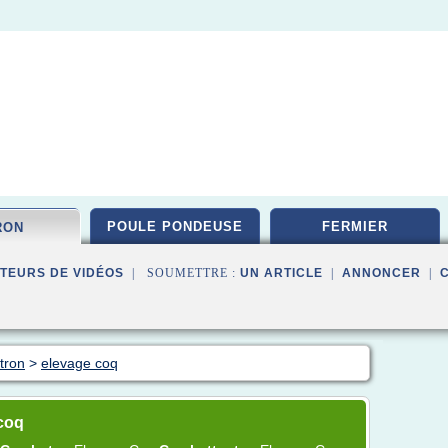
POULE PONDEUSE
FERMIER
RON
TEURS DE VIDÉOS
| SOUMETTRE :
UN ARTICLE
|
ANNONCER
|
itron
>
elevage coq
coq