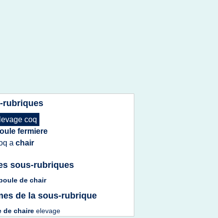
-rubriques
levage coq
oule fermiere
oq
a
chair
es sous-rubriques
 poule
de
chair
es de la sous-rubrique
e
de
chaire
elevage