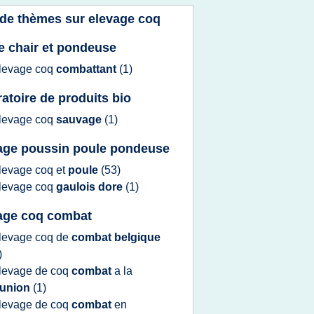
 de thèmes sur
elevage coq
e chair et pondeuse
levage coq
combattant
(1)
ratoire de produits bio
levage coq
sauvage
(1)
age poussin poule pondeuse
levage coq
et
poule
(53)
levage coq
gaulois dore
(1)
age coq combat
levage coq
de
combat belgique
)
levage
de
coq
combat
a la
eunion
(1)
levage
de
coq
combat
en