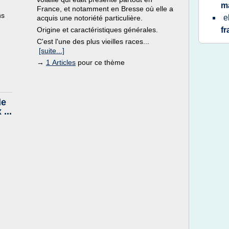
m
France, et notamment en Bresse où elle a
ns
e
acquis une notoriété particulière.
Origine et caractéristiques générales.
f
C'est l'une des plus vieilles races...
[suite...]
→
1 Articles
pour ce thème
de
...