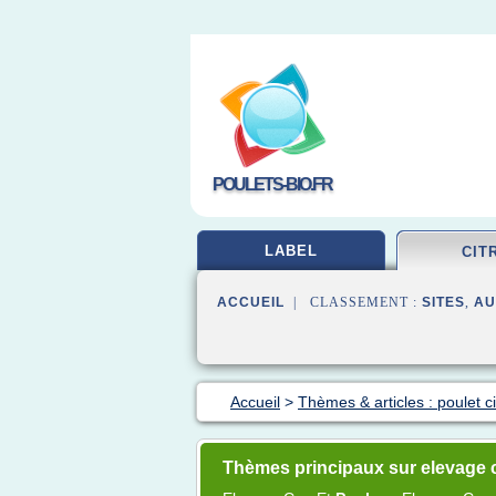
POULETS-BIO.FR
LABEL
CIT
ACCUEIL
| CLASSEMENT :
SITES
,
AU
Accueil
>
Thèmes & articles : poulet c
Thèmes principaux sur elevage 