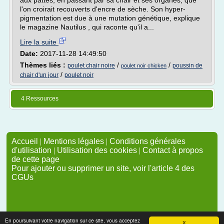
aux pattes, en passant par sa chair et ses organes, que
l'on croirait recouverts d'encre de sèche. Son hyper-
pigmentation est due à une mutation génétique, explique
le magazine Nautilus , qui raconte qu'il a...
Lire la suite
Date:
2017-11-28 14:49:50
Thèmes liés :
/
/
poulet chair noire
poussin de
poulet noir chicken
/
chair d'un jour
poulet noir
4 Ressources
Accueil
|
Mentions légales
|
Conditions générales
d'utilisation
|
Utilisation des cookies
|
Contact à propos
de cette page
Pour ajouter ou supprimer un site, voir l'article 4 des
CGUs
En poursuivant votre navigation sur ce site, vous acceptez
X