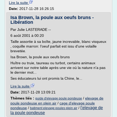
Lire la suite
Date:
2017-11-28 16:26:15
Isa Brown, la poule aux oeufs bruns -
Libération
Par Julie LASTERADE --
6 août 2001 à 00:20
Taille assortie à sa boîte, jaune increvable, blanc visqueux
, coquille marron: l'oeuf parfait est issu d'une volaille
brevetée.
Isa Brown, la poule aux oeufs bruns
Huître ou truie, taureau ou turbot, certains animaux
arrivent sur notre table après une vie où la nature n'a pas
le dernier mot...
Ses éducateurs lui ont promis la Chine, le...
Lire la suite
Date:
2017-11-28 13:09:21
Thèmes liés :
/
elevage de
guide d'elevage poule pondeuse
poule pondeuse en plein air
/
cage d'elevage poule
l'elevage de
pondeuse
/
/
batiment elevage poules plein air
la poule pondeuse