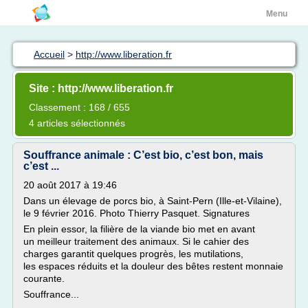
Menu
Accueil
>
http://www.liberation.fr
Site : http://www.liberation.fr
Classement : 168 / 655
4 articles sélectionnés
Souffrance animale : C’est bio, c’est bon, mais
c’est ...
20 août 2017 à 19:46
Dans un élevage de porcs bio, à Saint-Pern (Ille-et-Vilaine),
le 9 février 2016. Photo Thierry Pasquet. Signatures
En plein essor, la filière de la viande bio met en avant
un meilleur traitement des animaux. Si le cahier des
charges garantit quelques progrès, les mutilations,
les espaces réduits et la douleur des bêtes restent monnaie
courante.
Souffrance...